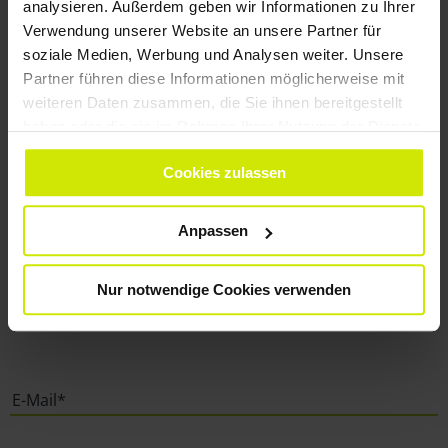
analysieren. Außerdem geben wir Informationen zu Ihrer
Verwendung unserer Website an unsere Partner für
soziale Medien, Werbung und Analysen weiter. Unsere
WIR LESEN GERNE
Partner führen diese Informationen möglicherweise mit
weiteren Daten zusammen, die Sie ihnen bereitgestellt
VON IHNEN
haben oder die sie im Rahmen Ihrer Nutzung der Dienste
gesammelt haben.
Cookies zulassen
Anpassen
Nur notwendige Cookies verwenden