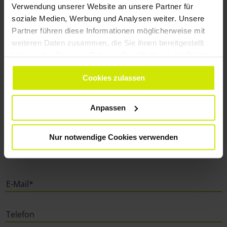
Verwendung unserer Website an unsere Partner für
soziale Medien, Werbung und Analysen weiter. Unsere
WIR LESEN GERNE
Partner führen diese Informationen möglicherweise mit
VON IHNEN
weiteren Daten zusammen, die Sie ihnen bereitgestellt
haben oder die sie im Rahmen Ihrer Nutzung der Dienste
gesammelt haben.
Cookies zulassen
Anpassen
Nur notwendige Cookies verwenden