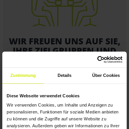
WIR FREUEN UNS AUF SIE,
IHRE ZIELGRUPPEN UND
AUF IHR PROJEKT!
+49 241 99 00 610
Zustimmung
Details
Über Cookies
NECK + HEYN WERBEAGENTUR GmbH
Diese Webseite verwendet Cookies
Lousbergstraße 54, 52072 Aachen
Wir verwenden Cookies, um Inhalte und Anzeigen zu
personalisieren, Funktionen für soziale Medien anbieten
zu können und die Zugriffe auf unsere Website zu
analysieren. Außerdem geben wir Informationen zu Ihrer