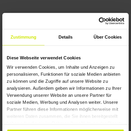
Zustimmung
Details
Über Cookies
Diese Webseite verwendet Cookies
Wir verwenden Cookies, um Inhalte und Anzeigen zu
personalisieren, Funktionen für soziale Medien anbieten
zu können und die Zugriffe auf unsere Website zu
analysieren. Außerdem geben wir Informationen zu Ihrer
WIR FREUEN UNS AUF SIE,
Verwendung unserer Website an unsere Partner für
IHRE ZIELGRUPPEN UND
soziale Medien, Werbung und Analysen weiter. Unsere
Partner führen diese Informationen möglicherweise mit
AUF IHR PROJEKT!
weiteren Daten zusammen, die Sie ihnen bereitgestellt
haben oder die sie im Rahmen Ihrer Nutzung der Dienste
gesammelt haben.