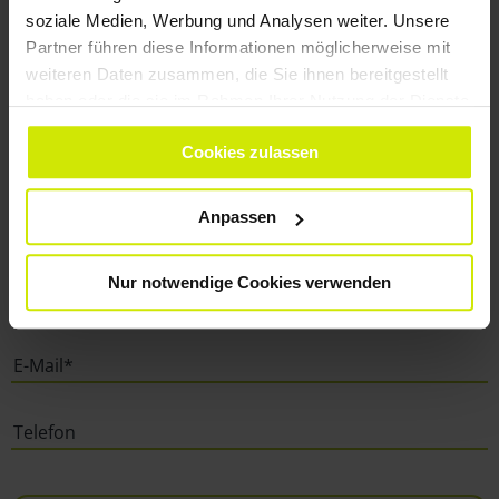
WIR LESEN GERNE
soziale Medien, Werbung und Analysen weiter. Unsere
VON IHNEN
Partner führen diese Informationen möglicherweise mit
weiteren Daten zusammen, die Sie ihnen bereitgestellt
haben oder die sie im Rahmen Ihrer Nutzung der Dienste
gesammelt haben.
Cookies zulassen
Anpassen
Nur notwendige Cookies verwenden