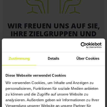
WIR FREUEN UNS AUF SIE,
IHRE ZIELGRUPPEN UND
AUF IHR PROJEKT!
+49 241 99 00 610
Zustimmung
Details
Über Cookies
NECK + HEYN WERBEAGENTUR GmbH
Lousbergstraße 54, 52072 Aachen
Diese Webseite verwendet Cookies
Wir verwenden Cookies, um Inhalte und Anzeigen zu
personalisieren, Funktionen für soziale Medien anbieten
zu können und die Zugriffe auf unsere Website zu
analysieren. Außerdem geben wir Informationen zu Ihrer
Verwendung unserer Website an unsere Partner für