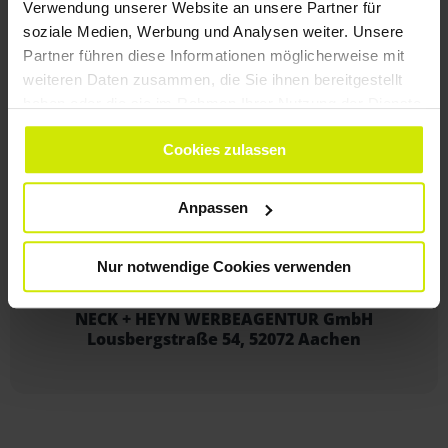
Verwendung unserer Website an unsere Partner für
soziale Medien, Werbung und Analysen weiter. Unsere
Partner führen diese Informationen möglicherweise mit
weiteren Daten zusammen, die Sie ihnen bereitgestellt
haben oder die sie im Rahmen Ihrer Nutzung der Dienste
WIR FREUEN UNS AUF SIE,
gesammelt haben.
Cookies zulassen
IHRE ZIELGRUPPEN UND
AUF IHR PROJEKT!
Anpassen
+49 241 99 00 610
Nur notwendige Cookies verwenden
NECK + HEYN WERBEAGENTUR GmbH
Lousbergstraße 54, 52072 Aachen