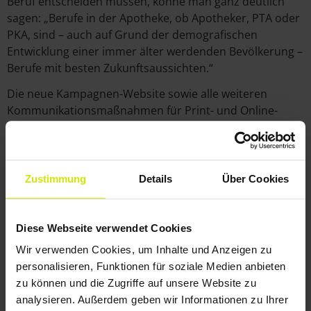
Beruf entscheiden müssen, könne man ganz deutlich
sagen: „Berufe in der Apotheke, ob Apotheker, PTA oder
PKA, sind – auch auf Grund der demografischen
Entwicklung einer immer älter werdenden Bevölkerung –
Berufe mit besten Zukunftsaussichten.“
Die neue Kampagnen-Website sowie alle weiteren
Kommunikationsmaßnahmen für Print- und Online-
Marketing by NECK + HEYN WERBEAGENTUR.
Zustimmung
Details
Über Cookies
Diese Webseite verwendet Cookies
Wir verwenden Cookies, um Inhalte und Anzeigen zu
personalisieren, Funktionen für soziale Medien anbieten
zu können und die Zugriffe auf unsere Website zu
analysieren. Außerdem geben wir Informationen zu Ihrer