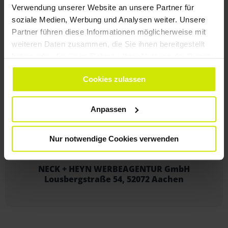
Verwendung unserer Website an unsere Partner für
soziale Medien, Werbung und Analysen weiter. Unsere
Partner führen diese Informationen möglicherweise mit
weiteren Daten zusammen, die Sie ihnen bereitgestellt
haben oder die sie im Rahmen Ihrer Nutzung der Dienste
WIR FREUEN UNS AUF SIE,
gesammelt haben.
Cookies zulassen
IHRE ZIELGRUPPEN UND
AUF IHR PROJEKT!
Anpassen
+49 241 99 00 610
Nur notwendige Cookies verwenden
NECK + HEYN WERBEAGENTUR GmbH
Lousbergstraße 54, 52072 Aachen